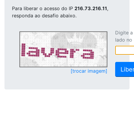
Para liberar o acesso
do IP
216.73.216.11
,
responda ao desafio abaixo.
Digite 
lado no
[trocar imagem]